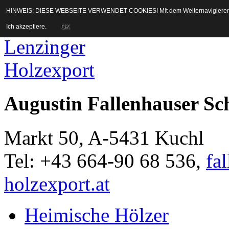
Springe direkt zur Navigati
HINWEIS: DIESE WEBSEITE VERWENDET COOKIES! Mit dem Weiternavigieren auf 
Ich akzeptiere.
OK
Augustin Fallenhauser Sc
Markt 50, A-5431 Kuchl
Tel: +43 664-90 68 536,
fa
holzexport.at
Heimische Hölzer